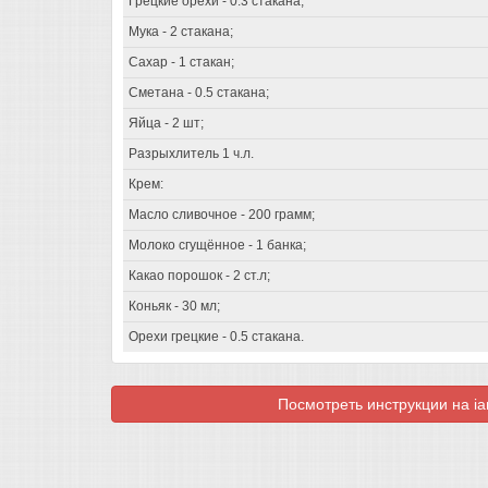
Грецкие орехи - 0.3 стакана;
Мука - 2 стакана;
Сахар - 1 стакан;
Сметана - 0.5 стакана;
Яйца - 2 шт;
Разрыхлитель 1 ч.л.
Крем:
Масло сливочное - 200 грамм;
Молоко сгущённое - 1 банка;
Какао порошок - 2 ст.л;
Коньяк - 30 мл;
Орехи грецкие - 0.5 стакана.
Посмотреть инструкции на ia