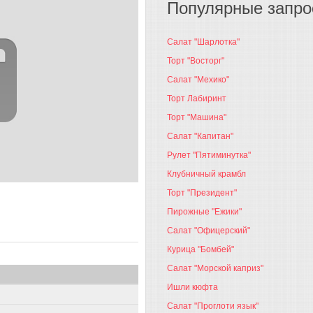
Популярные запр
Салат "Шарлотка"
Торт "Восторг"
Салат "Мехико"
Торт Лабиринт
Торт "Машина"
Салат "Капитан"
Рулет "Пятиминутка"
Клубничный крамбл
Торт "Президент"
Пирожные "Ежики"
Салат "Офицерский"
Курица "Бомбей"
Салат "Морской каприз"
Ишли кюфта
Салат "Проглоти язык"