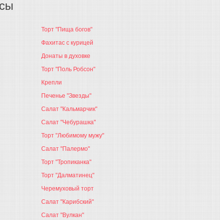
осы
Торт "Пища богов"
Фахитас с курицей
Донаты в духовке
Торт "Поль Робсон"
Крепли
Печенье "Звезды"
Салат "Кальмарчик"
Салат "Чебурашка"
Торт "Любимому мужу"
Салат "Палермо"
Торт "Тропиканка"
Торт "Далматинец"
Черемуховый торт
Салат "Карибский"
Салат "Вулкан"