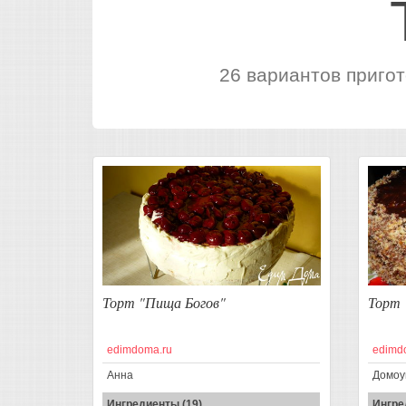
26 вариантов пригот
Торт "Пища Богов"
Торт 
edimdoma.ru
edimd
Анна
Домоу
Ингредиенты (19)
Ингре