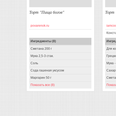
Торт "Пища богов"
Торт 
povarenok.ru
iamcoo
Конст
Ингредиенты (8)
Ингре
Сметана 200 г
Для ко
Мука 2,5-3 стак.
Грецки
Соль
Мука -
Сода гашеная уксусом
Сахар 
Маргарин 50 г
Сметан
Показать все (8)
Показа