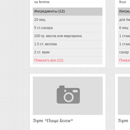
sa femme
flour
Ингредиенты (12)
Ингре
20 яиц
для би
5 ст.сахара
6 яиц
200 гр. масла или маргарина
1 стак
1.5 ст. молока
1 стак
2 ст. муки
сахар 
Показать все (12)
Показа
Торт *Пища Богов*
Торт 