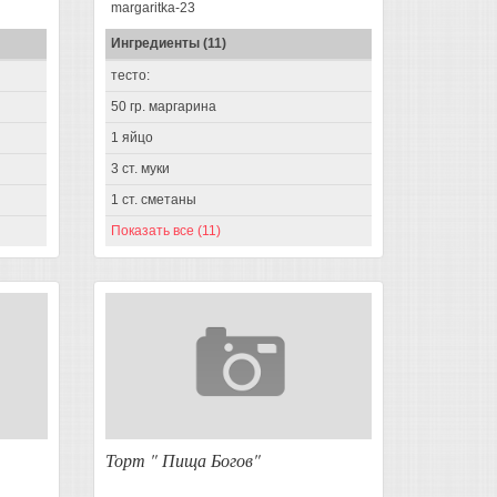
margaritka-23
Ингредиенты (11)
тесто:
50 гр. маргарина
1 яйцо
3 ст. муки
1 ст. сметаны
Показать все (11)
Торт " Пища Богов"