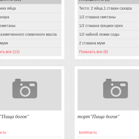
дних яйца
Тесто: 2 яйца,1 стакан сахара
сахара
1/2 стакана сметаны
. сметаны
1/2 стакана грецких орех
размягченного сливочного масла
1/2 чайной ложки соды
 муки
2 стакана муки
ть все (13)
Показать все (8)
"Пища богов"
торт"Пища богов"
r.ru
koolinar.ru