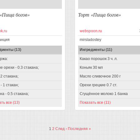
«Пища богов»
Торт «Пища богов»
k.ru
webspoon.ru
анция
mirsladostey
диенты (13)
Ингредиенты (11)
ржа:
Какао порошок 3 ч. л.
е орехи - 0.3 стакана;
Коньяк 30 мл
 2 стакана;
Масло сливочное 200 г
- 1 стакан;
Орехи грецкие 0.7 ст.
а - 0.5 стакана;
Сгущённое молоко 1 банка
ть все (13)
Показать все (11)
1
2
След ›
Последняя »