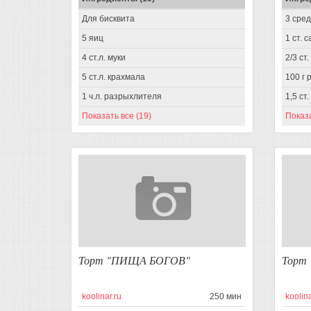
Для бисквита
3 сре
5 яиц
1 ст. 
4 ст.л. муки
2/3 ст
5 ст.л. крахмала
100 г 
1 ч.л. разрыхлителя
1,5 ст.
Показать все (19)
Показа
Торт "ПИЩА БОГОВ"
Торт 
koolinar.ru
250 мин
koolina