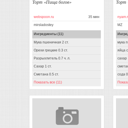
Торт «Пища богов»
Торт 
webspoon.ru
35 мин
nyam.
mirsladostey
MZ
Ингредиенты (11)
Ингре
Мука пшеничная 2 ст.
мука п
Орехи грецкие 0.3 ст.
яйца 
Разрыхлитель 0.7 ч. л.
сахар 
Сахар 1 ст.
сметан
Сметана 0.5 ст.
сода 0.
Показать все (11)
Показа