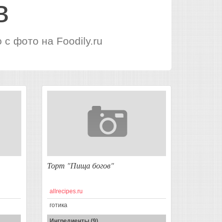
в
с фото на Foodily.ru
Торт "Пища богов"
allrecipes.ru
готика
Ингредиенты (9)