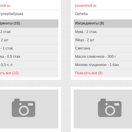
nok.ru
povarenok.ru
супербабушка
Ophelia
диенты (10)
Ингредиенты (9)
2 стак.
Мука - 2 стак.
 2 шт
Яйцо - 2 шт
- 1 стак.
Сметана
а - 0,5 стак.
Масло сливочное - 300 г
0,5 ч. л.
Молоко сгущенное - 1 бан.
ть все (10)
Показать все (9)