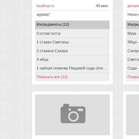
koolinar.ru
40 мин
povare
аурика*
Нина-
Ингредиенты (12)
Ингре
Состав теста:
Мука - 
1 стакан Сметаны
Яйцо -
2 стакана Сахара
Сахар 
4 яйца
Сметан
1 чайная ложечка Пищевой соды (погасить с уксусом)
Сода - 
Показать все (12)
Показа