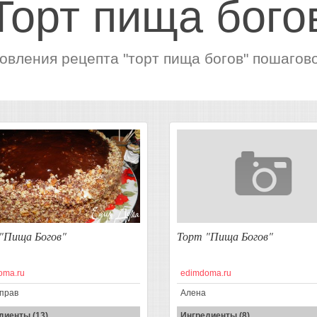
Торт пища бого
овления рецепта "торт пища богов" пошагово 
"Пища Богов"
Торт "Пища Богов"
oma.ru
edimdoma.ru
прав
Алена
диенты (13)
Ингредиенты (8)