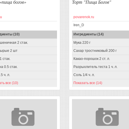
«пища богов»
Торт "Пища Богов"
ru
povarenok.ru
Iren_D
диенты (10)
Ингредиенты (14)
шеничная 2 стак.
Мука 220 г
сырые 2 шт
Сахар тростниковый 200 г
1 стак.
Какао-порошок 2 ст. л.
а 0.5 стак.
Разрыхлитель теста 1 ч. л.
5 ч. л.
Соль 1/4 ч. л.
ть все (10)
Показать все (14)