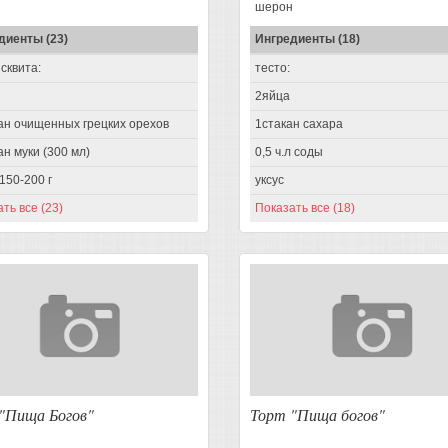
шерон
диенты (23)
Ингредиенты (18)
сквита:
тесто:
2яйца
ан очищенных грецких орехов
1стакан сахара
ан муки (300 мл)
0,5 ч.л соды
150-200 г
уксус
ть все (23)
Показать все (18)
"Пища Богов"
Торт "Пища богов"