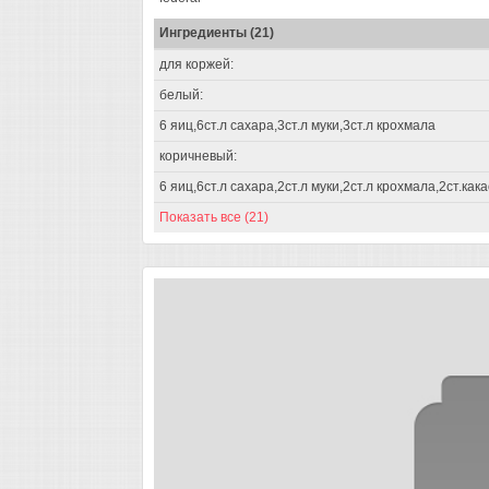
Ингредиенты (21)
для коржей:
белый:
6 яиц,6ст.л сахара,3ст.л муки,3ст.л крохмала
коричневый:
6 яиц,6ст.л сахара,2ст.л муки,2ст.л крохмала,2ст.ка
Показать все (21)