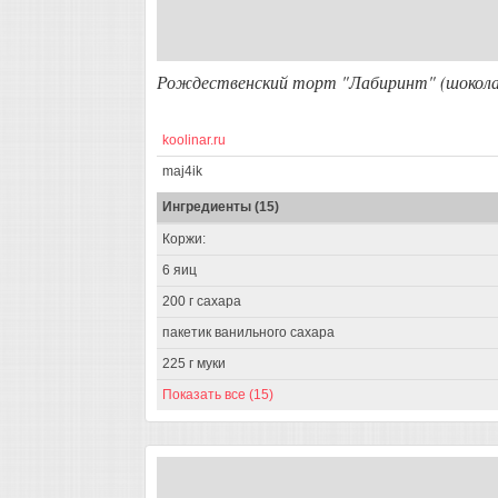
Рождественский торт "Лабиринт" (шокола
koolinar.ru
maj4ik
Ингредиенты (15)
Коржи:
6 яиц
200 г сахара
пакетик ванильного сахара
225 г муки
Показать все (15)