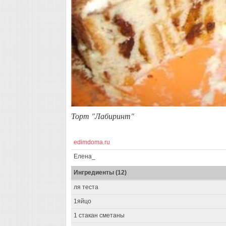
Торт "Лабиринт"
edimdoma.ru
Елена_
Ингредиенты (12)
ля теста
1яйцо
1 стакан сметаны