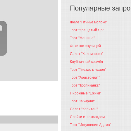
Популярные запр
Желе "Птичье молоко"
Торт "Крещатый Яр"
Торт "Машина"
Фахитас с курицей
Салат "Кальмарчик"
Клубничный крамбл
Торт "Гнездо глухаря"
Торт "Аристократ"
Торт "Тропиканка"
Пирожные "Ежики"
Торт Лабиринт
Салат "Капитан"
Слойки с шоколадом
Торт "Искушение Адама"