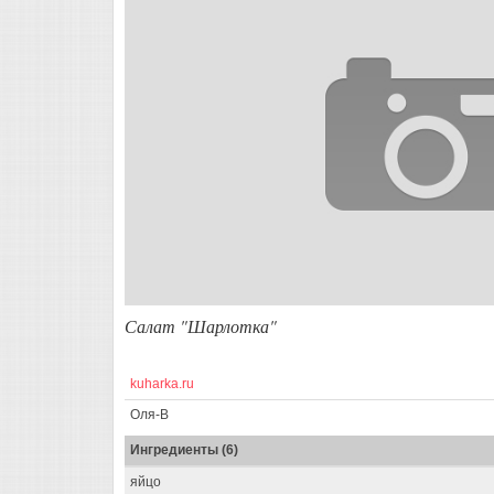
Салат "Шарлотка"
kuharka.ru
Оля-В
Ингредиенты (6)
яйцо