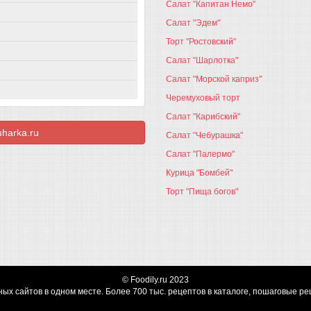
Салат "Капитан Немо"
Салат "Эдем"
Торт "Ростовский"
Салат "Шарлотка"
Салат "Морской каприз"
Черемуховый торт
Салат "Карибский"
harka.ru
Салат "Чебурашка"
Салат "Палермо"
Курица "Бомбей"
Торт "Пища богов"
©
Foodily.ru
2023
ых сайтов в одном месте. Более 700 тыс. рецептов в каталоге, пошаговые ре