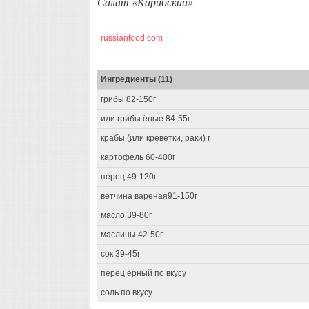
Салат «Карибский»
russianfood.com
Ингредиенты (11)
грибы 82-150г
или грибы ёные 84-55г
крабы (или креветки, раки) г
картофель 60-400г
перец 49-120г
ветчина вареная91-150г
масло 39-80г
маслины 42-50г
сок 39-45г
перец ёрный по вкусу
соль по вкусу