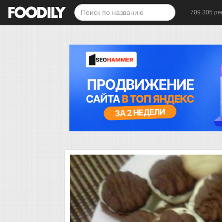
709 305 ре