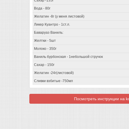
Сахар -135г
Вода - 80г
Желатин -8г (у меня листовой)
Ликер Куантро - 1ст.л.
Баваруаз Ваниль:
Желтки - 5шт
Молоко - 350г
Ваниль бурбонская - 1небольшой стручок
Сахар - 150г
Желатин -24г(листовой)
Сливки взбитые -750мл
Посмотреть инструкции на koo