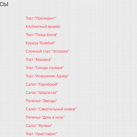
осы
Торт "Президент"
Клубничный крамбл
Торт "Пища богов"
Курица "Бомбей"
Слоеный торт "Золушка"
Торт "Машина"
Торт "Гнездо глухаря"
Торт "Искушение Адама"
Салат "Карибский"
Салат "Шарлотка"
Печенье "Звезды"
Салат "Смертельный номер"
Печенье "День и ночь"
Салат "Вулкан"
Торт "Аристократ"