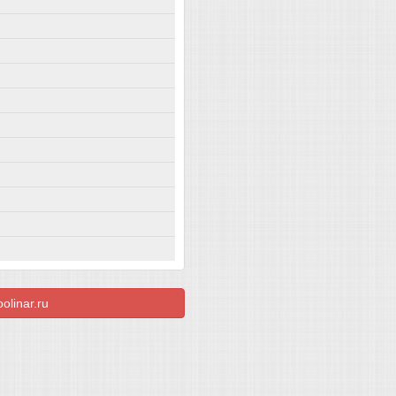
linar.ru