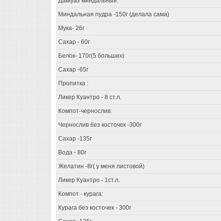
Даккуаз миндальный:
Миндальная пудра -150г (делала сама)
Мука- 26г
Сахар - 60г
Белок- 170г(5 больших)
Сахар -65г
Пропитка :
Ликер Куантро - 8 ст.л.
Компот-чернослив:
Чернослив без косточек -300г
Сахар -135г
Вода - 80г
Желатин -8г( у меня листовой)
Ликер Куантро - 1ст.л.
Компот - курага:
Курага без косточек - 300г