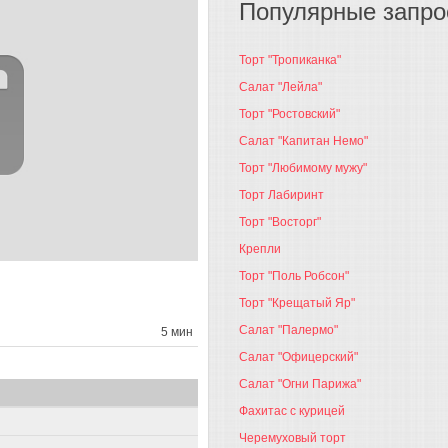
Популярные запр
Торт "Тропиканка"
Салат "Лейла"
Торт "Ростовский"
Салат "Капитан Немо"
Торт "Любимому мужу"
Торт Лабиринт
Торт "Восторг"
Крепли
Торт "Поль Робсон"
Торт "Крещатый Яр"
Салат "Палермо"
5 мин
Салат "Офицерский"
Салат "Огни Парижа"
Фахитас с курицей
Черемуховый торт