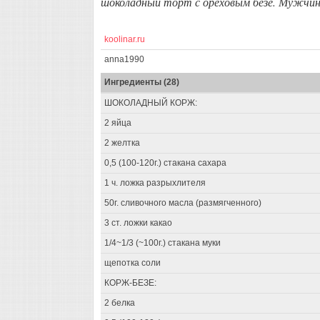
шоколадный торт с ореховым безе. Мужчи
koolinar.ru
anna1990
Ингредиенты (28)
ШОКОЛАДНЫЙ КОРЖ:
2 яйца
2 желтка
0,5 (100-120г.) стакана сахара
1 ч. ложка разрыхлителя
50г. сливочного масла (размягченного)
3 ст. ложки какао
1/4~1/3 (~100г.) стакана муки
щепотка соли
КОРЖ-БЕЗЕ:
2 белка