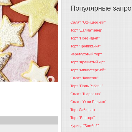
Популярные запр
Салат "Офицерский"
Торт "Далматинец"
Торт "Президент"
Торт "Тропиканка"
Черемуховый торт
Торт "Крещатый Яр"
Торт "Министерский"
Салат "Капитан"
Торт "Поль Робсон"
Салат "Шарлотка"
Салат "Огни Парижа"
Торт Лабиринт
Торт "Восторг"
Курица "Бомбей"