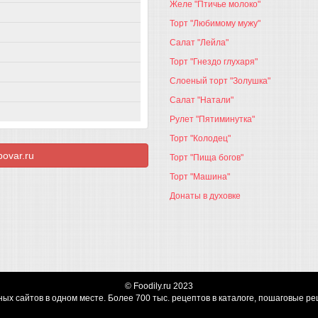
Желе "Птичье молоко"
Торт "Любимому мужу"
Салат "Лейла"
Торт "Гнездо глухаря"
Слоеный торт "Золушка"
Салат "Натали"
Рулет "Пятиминутка"
Торт "Колодец"
ovar.ru
Торт "Пища богов"
Торт "Машина"
Донаты в духовке
©
Foodily.ru
2023
ых сайтов в одном месте. Более 700 тыс. рецептов в каталоге, пошаговые ре